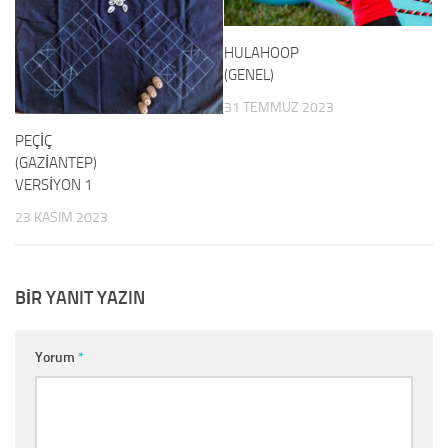
HULAHOOP
(GENEL)
31 TEMMUZ 2023
PEÇİÇ
(GAZİANTEP)
VERSİYON 1
23 KASIM 2023
BIR YANIT YAZIN
Yorum
*