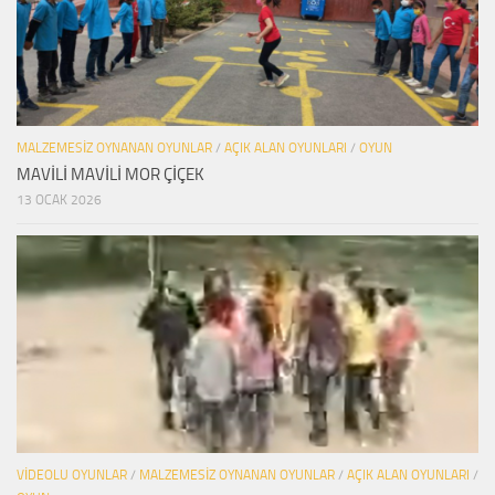
MALZEMESIZ OYNANAN OYUNLAR
/
AÇIK ALAN OYUNLARI
/
OYUN
MAVİLİ MAVİLİ MOR ÇİÇEK
13 OCAK 2026
VIDEOLU OYUNLAR
/
MALZEMESIZ OYNANAN OYUNLAR
/
AÇIK ALAN OYUNLARI
/