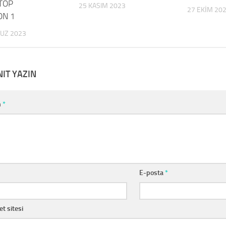
TOP
25 KASIM 2023
27 EKIM 20
ON 1
UZ 2023
NIT YAZIN
m
*
E-posta
*
et sitesi