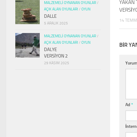
YAKAN 
MALZEMELI OYNANAN OYUNLAR
/
VERSİY
AÇIK ALAN OYUNLARI
/
OYUN
DALLE
14 TEMM
5 ARALIK 2025
MALZEMELI OYNANAN OYUNLAR
/
AÇIK ALAN OYUNLARI
/
OYUN
BIR YA
DALYE
VERSİYON 2
Yoru
29 KASIM 2025
Ad
*
İntern