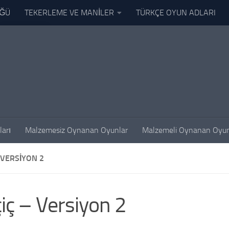
ÜĞÜ
TEKERLEME VE MANİLER
TÜRKÇE OYUN ADLARI
TR
ları
Malzemesiz Oynanan Oyunlar
Malzemeli Oynanan Oyun
 VERSIYON 2
iç – Versiyon 2