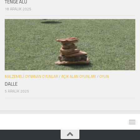
TENGE ALU
18 ARALIK 2025
MALZEMELI OYNANAN OYUNLAR
/
AÇIK ALAN OYUNLARI
/
OYUN
DALLE
5 ARALIK 2025