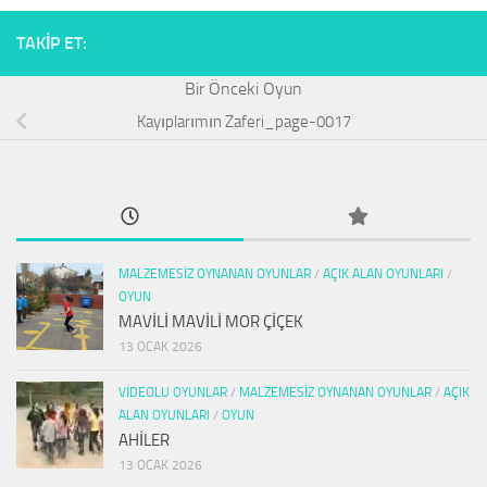
TAKIP ET:
Kayıplarımın Zaferi_page-0017
MALZEMESIZ OYNANAN OYUNLAR
/
AÇIK ALAN OYUNLARI
/
OYUN
MAVİLİ MAVİLİ MOR ÇİÇEK
13 OCAK 2026
VIDEOLU OYUNLAR
/
MALZEMESIZ OYNANAN OYUNLAR
/
AÇIK
ALAN OYUNLARI
/
OYUN
AHİLER
13 OCAK 2026