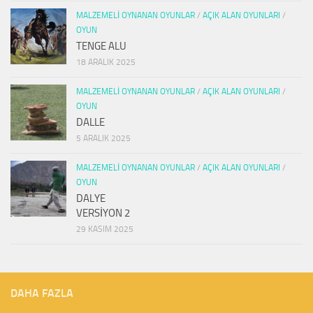
MALZEMELI OYNANAN OYUNLAR
/
AÇIK ALAN OYUNLARI
/
OYUN
TENGE ALU
18 ARALIK 2025
MALZEMELI OYNANAN OYUNLAR
/
AÇIK ALAN OYUNLARI
/
OYUN
DALLE
5 ARALIK 2025
MALZEMELI OYNANAN OYUNLAR
/
AÇIK ALAN OYUNLARI
/
OYUN
DALYE
VERSİYON 2
29 KASIM 2025
DAHA FAZLA