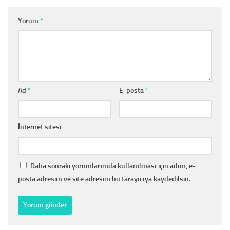
Yorum
*
Ad
*
E-posta
*
İnternet sitesi
Daha sonraki yorumlarımda kullanılması için adım, e-
posta adresim ve site adresim bu tarayıcıya kaydedilsin.