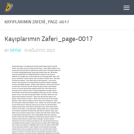
Skip to content
KAYIPLARIMIN ZAFERI_PAGE-0017
Kayıplarımın Zaferi_page-0017
BY
IXITIXI
·
10 AĞUSTOS 2023