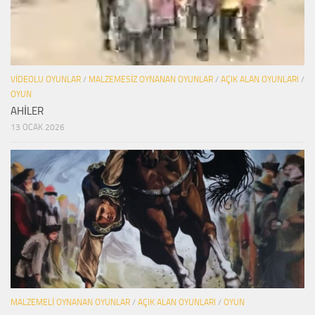
VIDEOLU OYUNLAR
/
MALZEMESIZ OYNANAN OYUNLAR
/
AÇIK ALAN OYUNLARI
/
OYUN
AHİLER
13 OCAK 2026
MALZEMELI OYNANAN OYUNLAR
/
AÇIK ALAN OYUNLARI
/
OYUN