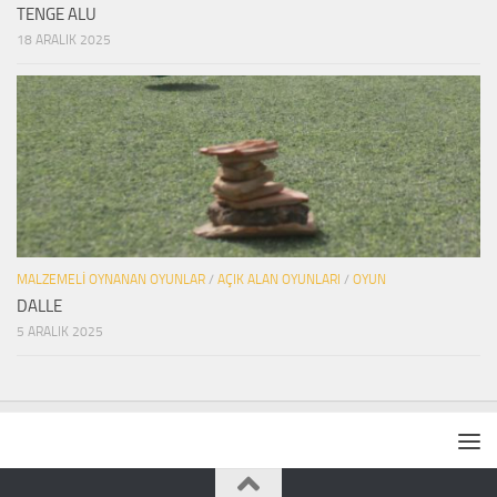
TENGE ALU
18 ARALIK 2025
MALZEMELI OYNANAN OYUNLAR
/
AÇIK ALAN OYUNLARI
/
OYUN
DALLE
5 ARALIK 2025