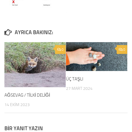
0
0
ÜÇ TAŞLI
27 MART 2024
AĞSEVAG / TİLKİ DELİĞİ
14 EKIM 2023
BIR YANIT YAZIN