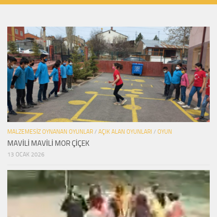
MALZEMESIZ OYNANAN OYUNLAR
/
AÇIK ALAN OYUNLARI
/
OYUN
MAVİLİ MAVİLİ MOR ÇİÇEK
13 OCAK 2026