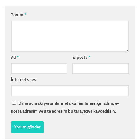
Yorum
*
Ad
*
E-posta
*
İnternet sitesi
Daha sonraki yorumlarımda kullanılması için adım, e-
posta adresim ve site adresim bu tarayıcıya kaydedilsin.