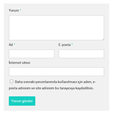
Yorum
*
Ad
*
E-posta
*
İnternet sitesi
Daha sonraki yorumlarımda kullanılması için adım, e-
posta adresim ve site adresim bu tarayıcıya kaydedilsin.