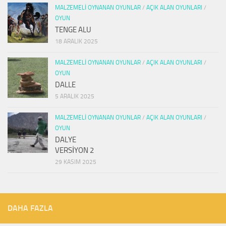
MALZEMELI OYNANAN OYUNLAR
/
AÇIK ALAN OYUNLARI
/
OYUN
TENGE ALU
18 ARALIK 2025
MALZEMELI OYNANAN OYUNLAR
/
AÇIK ALAN OYUNLARI
/
OYUN
DALLE
5 ARALIK 2025
MALZEMELI OYNANAN OYUNLAR
/
AÇIK ALAN OYUNLARI
/
OYUN
DALYE
VERSİYON 2
29 KASIM 2025
DAHA FAZLA