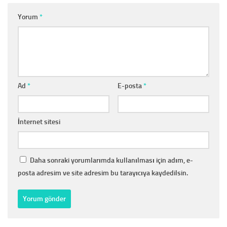
Yorum
*
Ad
*
E-posta
*
İnternet sitesi
Daha sonraki yorumlarımda kullanılması için adım, e-
posta adresim ve site adresim bu tarayıcıya kaydedilsin.