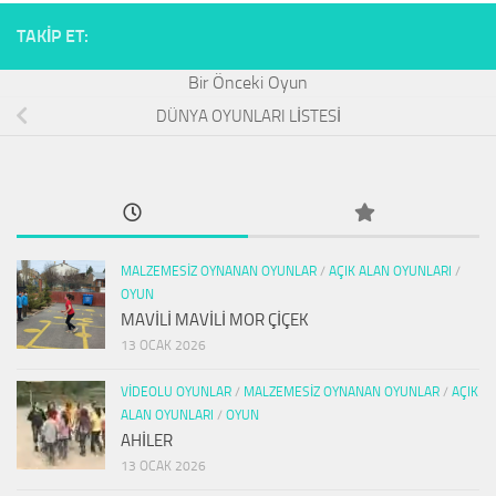
TAKIP ET:
DÜNYA OYUNLARI LİSTESİ
MALZEMESIZ OYNANAN OYUNLAR
/
AÇIK ALAN OYUNLARI
/
OYUN
MAVİLİ MAVİLİ MOR ÇİÇEK
13 OCAK 2026
VIDEOLU OYUNLAR
/
MALZEMESIZ OYNANAN OYUNLAR
/
AÇIK
ALAN OYUNLARI
/
OYUN
AHİLER
13 OCAK 2026