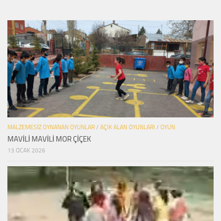
MALZEMESIZ OYNANAN OYUNLAR
/
AÇIK ALAN OYUNLARI
/
OYUN
MAVİLİ MAVİLİ MOR ÇİÇEK
13 OCAK 2026