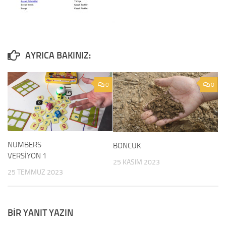
0
0
NUMBERS
BONCUK
VERSİYON 1
25 KASIM 2023
25 TEMMUZ 2023
BIR YANIT YAZIN