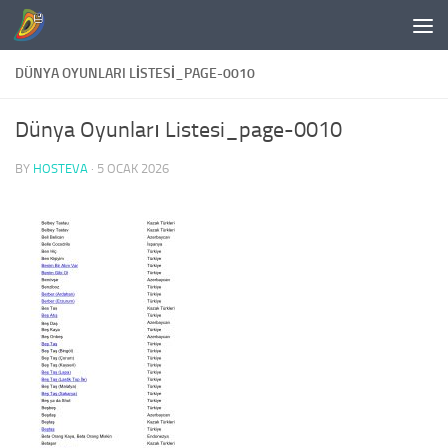
Skip to content
DÜNYA OYUNLARI LISTESI_PAGE-0010
Dünya Oyunları Listesi_page-0010
BY
HOSTEVA
·
5 OCAK 2026