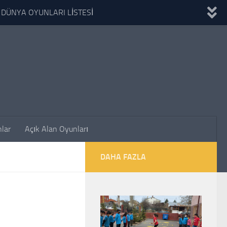
DÜNYA OYUNLARI LİSTESİ
lar
Açık Alan Oyunları
DAHA FAZLA