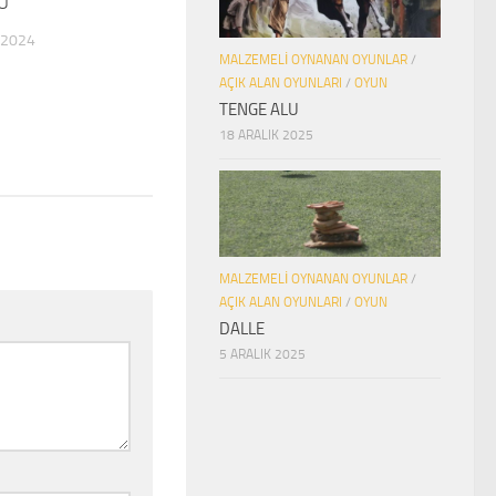
U
 2024
MALZEMELI OYNANAN OYUNLAR
/
AÇIK ALAN OYUNLARI
/
OYUN
TENGE ALU
18 ARALIK 2025
MALZEMELI OYNANAN OYUNLAR
/
AÇIK ALAN OYUNLARI
/
OYUN
DALLE
5 ARALIK 2025