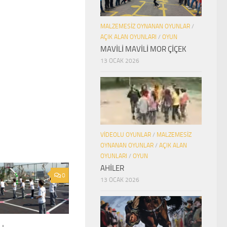
MALZEMESIZ OYNANAN OYUNLAR
/
AÇIK ALAN OYUNLARI
/
OYUN
MAVİLİ MAVİLİ MOR ÇİÇEK
13 OCAK 2026
VIDEOLU OYUNLAR
/
MALZEMESIZ
OYNANAN OYUNLAR
/
AÇIK ALAN
OYUNLARI
/
OYUN
AHİLER
0
13 OCAK 2026