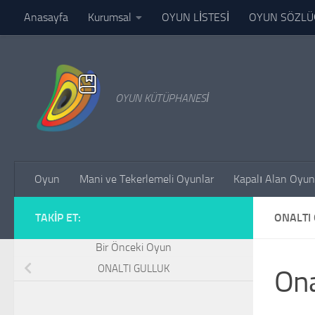
Anasayfa
Kurumsal
OYUN LİSTESİ
OYUN SÖZL
Skip to content
OYUNLAR HAKKINDA HERŞEY
Dünya Oyunları Listesi
OYUN KÜTÜPHANESİ
Oyun
Mani ve Tekerlemeli Oyunlar
Kapalı Alan Oyun
TAKIP ET:
ONALTI
ONALTI GULLUK
Ona