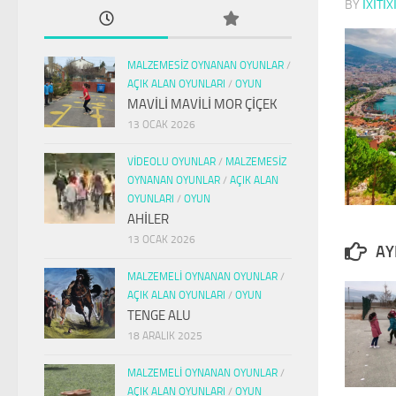
BY
IXITIX
MALZEMESIZ OYNANAN OYUNLAR
/
AÇIK ALAN OYUNLARI
/
OYUN
MAVİLİ MAVİLİ MOR ÇİÇEK
13 OCAK 2026
VIDEOLU OYUNLAR
/
MALZEMESIZ
OYNANAN OYUNLAR
/
AÇIK ALAN
OYUNLARI
/
OYUN
AHİLER
13 OCAK 2026
MALZEMELI OYNANAN OYUNLAR
/
AÇIK ALAN OYUNLARI
/
OYUN
TENGE ALU
18 ARALIK 2025
MALZEMELI OYNANAN OYUNLAR
/
AÇIK ALAN OYUNLARI
/
OYUN