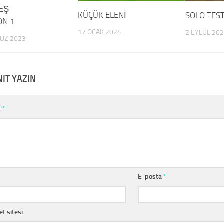
EŞ
KÜÇÜK ELENİ
SOLO TES
ON 1
17 OCAK 2024
2 EYLÜL 20
UZ 2023
NIT YAZIN
m
*
E-posta
*
et sitesi