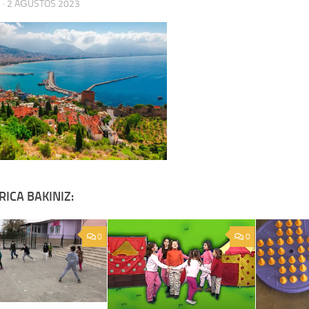
I
·
2 AĞUSTOS 2023
0
0