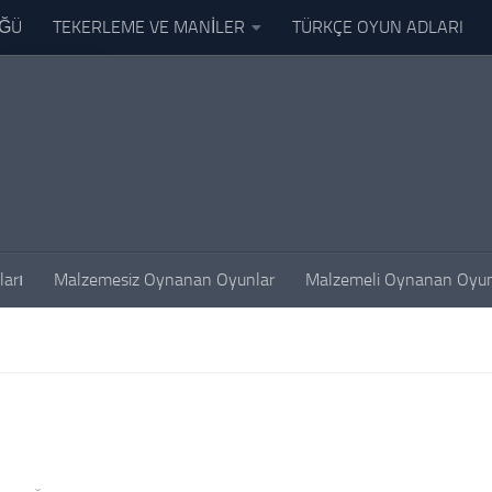
ÜĞÜ
TEKERLEME VE MANİLER
TÜRKÇE OYUN ADLARI
TR
ları
Malzemesiz Oynanan Oyunlar
Malzemeli Oynanan Oyun