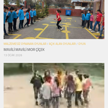
MALZEMESIZ OYNANAN OYUNLAR
/
AÇIK ALAN OYUNLARI
/
OYUN
MAVİLİ MAVİLİ MOR ÇİÇEK
13 OCAK 2026