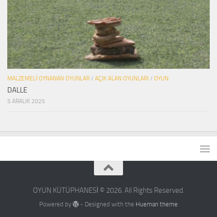
MALZEMELI OYNANAN OYUNLAR
/
AÇIK ALAN OYUNLARI
/
OYUN
DALLE
5 ARALIK 2025
OYUN KÜTÜPHANESİ © 2026. All Rights Reserved.
Powered by
- Designed with the
Hueman theme