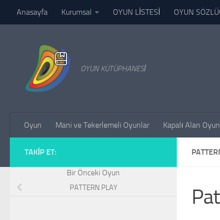
Anasayfa
Kurumsal
OYUN LİSTESİ
OYUN SÖZL
Skip to content
OYUNLAR HAKKINDA HERŞEY
Dünya Oyunları Listesi
OYUN KÜTÜPHANESİ
Oyun
Mani ve Tekerlemeli Oyunlar
Kapalı Alan Oyun
TAKIP ET:
PATTER
PATTERN PLAY
Pat