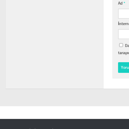
Ad
*
İntern
Da
tarayı