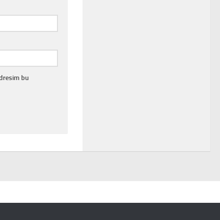
adresim bu