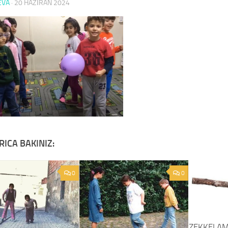
EVA
·
20 HAZIRAN 2024
0
0
ZEKKELA