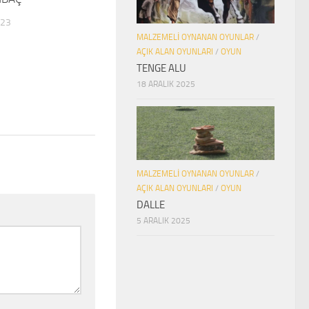
023
MALZEMELI OYNANAN OYUNLAR
/
AÇIK ALAN OYUNLARI
/
OYUN
TENGE ALU
18 ARALIK 2025
MALZEMELI OYNANAN OYUNLAR
/
AÇIK ALAN OYUNLARI
/
OYUN
DALLE
5 ARALIK 2025