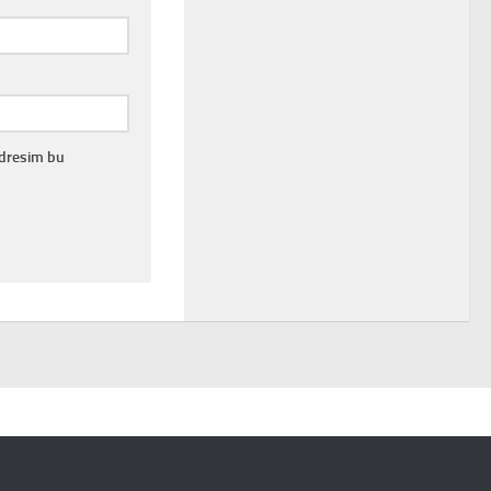
adresim bu