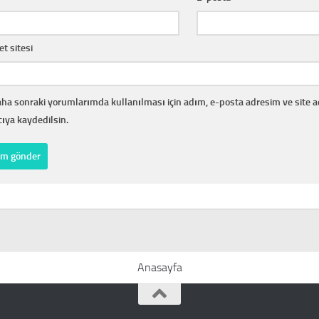
et sitesi
ha sonraki yorumlarımda kullanılması için adım, e-posta adresim ve site 
cıya kaydedilsin.
Anasayfa