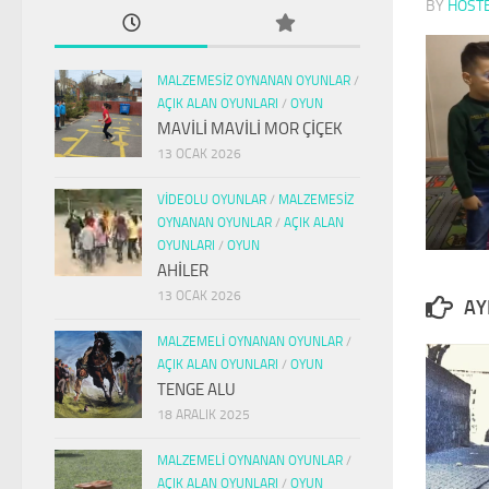
BY
HOST
MALZEMESIZ OYNANAN OYUNLAR
/
AÇIK ALAN OYUNLARI
/
OYUN
MAVİLİ MAVİLİ MOR ÇİÇEK
13 OCAK 2026
VIDEOLU OYUNLAR
/
MALZEMESIZ
OYNANAN OYUNLAR
/
AÇIK ALAN
OYUNLARI
/
OYUN
AHİLER
13 OCAK 2026
MALZEMELI OYNANAN OYUNLAR
/
AÇIK ALAN OYUNLARI
/
OYUN
TENGE ALU
18 ARALIK 2025
MALZEMELI OYNANAN OYUNLAR
/
AÇIK ALAN OYUNLARI
/
OYUN