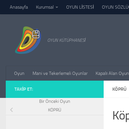
Anasayfa
Kurumsal
OYUN LİSTESİ
OYUN SÖZL
Skip to content
OYUNLAR HAKKINDA HERŞEY
Dünya Oyunları Listesi
OYUN KÜTÜPHANESİ
Oyun
Mani ve Tekerlemeli Oyunlar
Kapalı Alan Oyun
TAKIP ET:
KÖPRÜ
KÖPRÜ
Kö