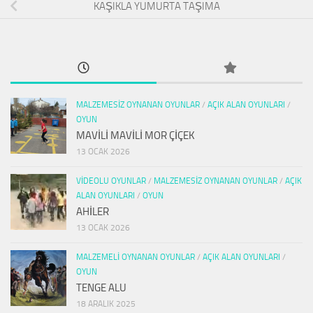
KAŞIKLA YUMURTA TAŞIMA
MALZEMESIZ OYNANAN OYUNLAR
/
AÇIK ALAN OYUNLARI
/
OYUN
MAVİLİ MAVİLİ MOR ÇİÇEK
13 OCAK 2026
VIDEOLU OYUNLAR
/
MALZEMESIZ OYNANAN OYUNLAR
/
AÇIK
ALAN OYUNLARI
/
OYUN
AHİLER
13 OCAK 2026
MALZEMELI OYNANAN OYUNLAR
/
AÇIK ALAN OYUNLARI
/
OYUN
TENGE ALU
18 ARALIK 2025