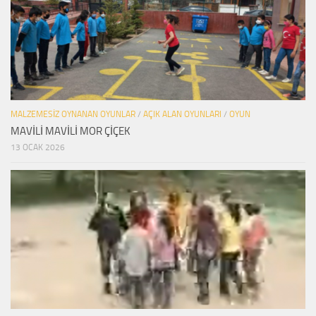
MALZEMESIZ OYNANAN OYUNLAR
/
AÇIK ALAN OYUNLARI
/
OYUN
MAVİLİ MAVİLİ MOR ÇİÇEK
13 OCAK 2026