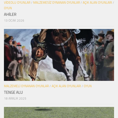
VIDEOLU OYUNLAR
/
MALZEMESIZ OYNANAN OYUNLAR
/
AÇIK ALAN OYUNLARI
/
OYUN
AHİLER
13 OCAK 2026
MALZEMELI OYNANAN OYUNLAR
/
AÇIK ALAN OYUNLARI
/
OYUN
TENGE ALU
18 ARALIK 2025