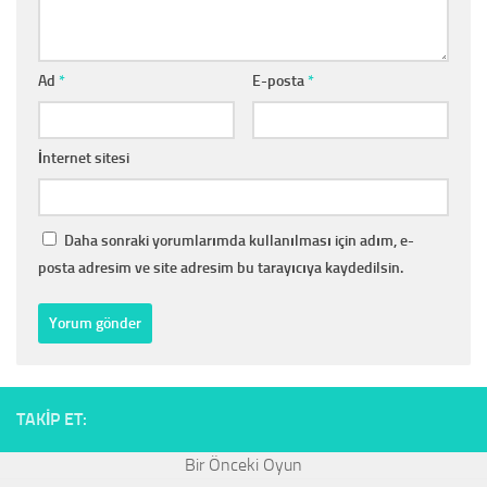
Ad
*
E-posta
*
İnternet sitesi
Daha sonraki yorumlarımda kullanılması için adım, e-
posta adresim ve site adresim bu tarayıcıya kaydedilsin.
TAKIP ET: