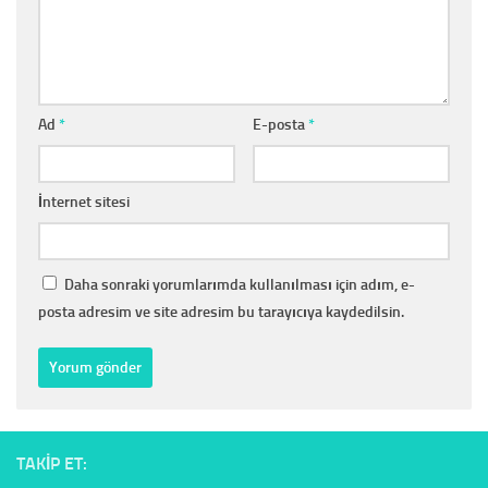
Ad
*
E-posta
*
İnternet sitesi
Daha sonraki yorumlarımda kullanılması için adım, e-
posta adresim ve site adresim bu tarayıcıya kaydedilsin.
TAKIP ET: