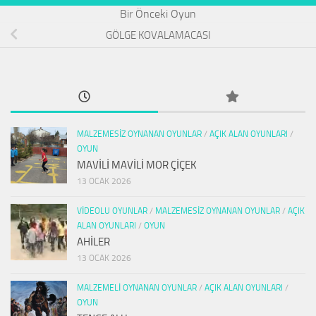
GÖLGE KOVALAMACASI
MALZEMESIZ OYNANAN OYUNLAR
/
AÇIK ALAN OYUNLARI
/
OYUN
MAVİLİ MAVİLİ MOR ÇİÇEK
13 OCAK 2026
VIDEOLU OYUNLAR
/
MALZEMESIZ OYNANAN OYUNLAR
/
AÇIK
ALAN OYUNLARI
/
OYUN
AHİLER
13 OCAK 2026
MALZEMELI OYNANAN OYUNLAR
/
AÇIK ALAN OYUNLARI
/
OYUN