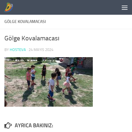
Skip to content
GÖLGE KOVALAMACASI
Gölge Kovalamacası
BY
HOSTEVA
·
24 MAYIS 2024