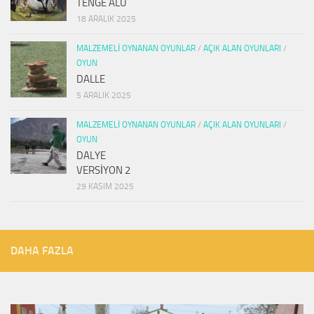
TENGE ALU
18 ARALIK 2025
MALZEMELI OYNANAN OYUNLAR
/
AÇIK ALAN OYUNLARI
/
OYUN
DALLE
5 ARALIK 2025
MALZEMELI OYNANAN OYUNLAR
/
AÇIK ALAN OYUNLARI
/
OYUN
DALYE
VERSİYON 2
29 KASIM 2025
DAHA FAZLA