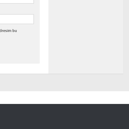
adresim bu