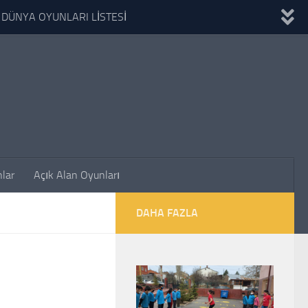
DÜNYA OYUNLARI LİSTESİ
lar
Açık Alan Oyunları
DAHA FAZLA