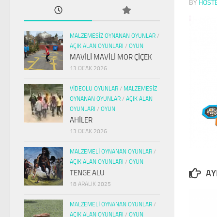
BY
HOST
MALZEMESIZ OYNANAN OYUNLAR
/
AÇIK ALAN OYUNLARI
/
OYUN
MAVİLİ MAVİLİ MOR ÇİÇEK
13 OCAK 2026
VIDEOLU OYUNLAR
/
MALZEMESIZ
OYNANAN OYUNLAR
/
AÇIK ALAN
OYUNLARI
/
OYUN
AHİLER
13 OCAK 2026
MALZEMELI OYNANAN OYUNLAR
/
AÇIK ALAN OYUNLARI
/
OYUN
TENGE ALU
18 ARALIK 2025
MALZEMELI OYNANAN OYUNLAR
/
AÇIK ALAN OYUNLARI
/
OYUN